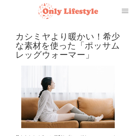
Toggl
naviga
カシミヤより暖かい！希少
な素材を使った「ポッサム
レッグウォーマー」