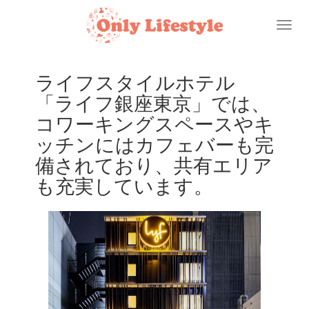
Toggl
naviga
ライフスタイルホテル
「ライフ銀座東京」では、
コワーキングスペースやキ
ッチンにはカフェバーも完
備されており、共有エリア
も充実しています。