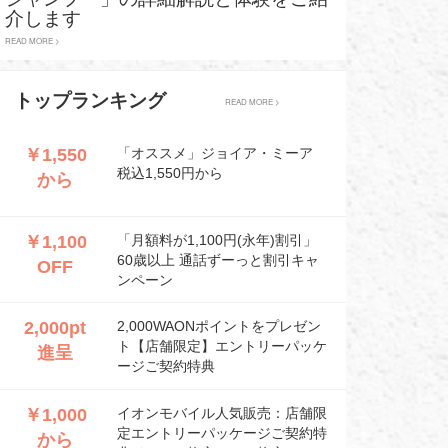
介します
READ MORE >
トップランキング
READ MORE >
￥1,550
「オススメ」ジョイア・ミーア
税込1,550円から
から
￥1,100
「月額料が1,100円(永年)割引」
60歳以上 通話ずーっと割引キャ
OFF
ンペーン
2,000pt
2,000WAONポイントをプレゼン
ト【店舗限定】エントリーパッケ
進呈
ージご契約特典
￥1,000
イオンモバイル人気販売：店舗限
定エントリーパッケージご契約特
から