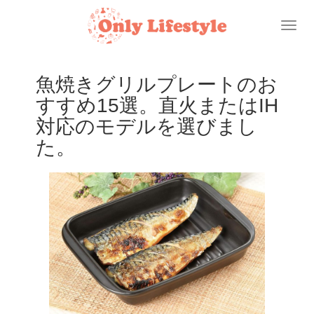
Toggl
naviga
魚焼きグリルプレートのお
すすめ15選。直火またはIH
対応のモデルを選びまし
た。