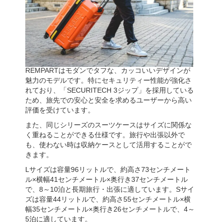
REMPARTはモダンでタフな、カッコいいデザインが
魅力のモデルです。特にセキュリティー性能が強化さ
れており、「SECURITECH 3ジップ」を採用している
ため、旅先での安心と安全を求めるユーザーから高い
評価を受けています。
また、同じシリーズのスーツケースはサイズに関係な
く重ねることができる仕様です。旅行や出張以外で
も、使わない時は収納ケースとして活用することがで
きます。
Lサイズは容量96リットルで、約高さ73センチメート
ル×横幅41センチメートル×奥行き37センチメートル
で、8～10泊と長期旅行・出張に適しています。Sサイ
ズは容量44リットルで、約高さ55センチメートル×横
幅35センチメートル×奥行き26センチメートルで、4～
5泊に適しています。