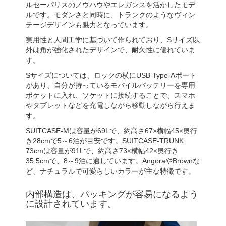
ルセーパリスのノウハウやエレガンスを活かしたモデ
ルです。モダンさと同時に、トランクのようなヴィン
テージデザインも魅力となっています。
実用性と人間工学に基づいて作られており、Sサイズ以
外は角が強化されたデザインで、耐久性に優れていま
す。
Sサイズについては、ロックの横にUSB Type-Aポート
があり、自分が持っているモバイルバッテリーを専用
ポケットに入れ、ソケットに接続することで、スマホ
やタブレットなどを充電しながら移動しながら行えま
す。
SUITCASE-Mは容量が69Lで、約高さ67×横幅45×奥行
き28cmで5～6泊が目安です。SUITCASE-TRUNK
73cmは容量が91Lで、約高さ73×横幅42×奥行き
35.5cmで、8～9泊に適しています。AngoraやBrownな
ど、ナチュラルで可愛らしいカラーが主な特徴です。
内部構造は、パッキングが容易になるよう
に設計されています。